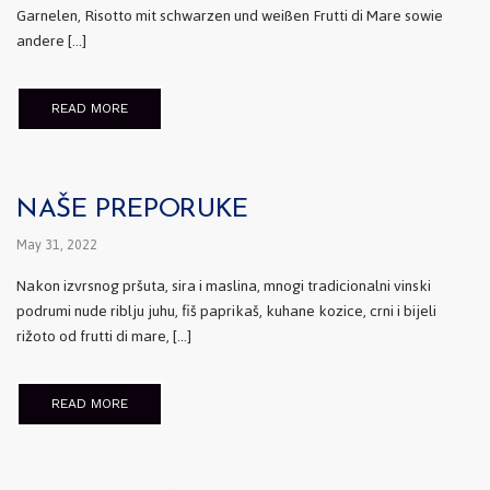
Garnelen, Risotto mit schwarzen und weißen Frutti di Mare sowie
andere […]
READ MORE
NAŠE PREPORUKE
May 31, 2022
Nakon izvrsnog pršuta, sira i maslina, mnogi tradicionalni vinski
podrumi nude riblju juhu, fiš paprikaš, kuhane kozice, crni i bijeli
rižoto od frutti di mare, […]
READ MORE