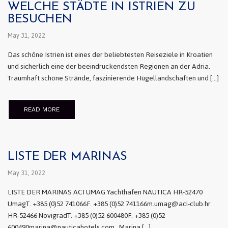
WELCHE STÄDTE IN ISTRIEN ZU
BESUCHEN
May 31, 2022
Das schöne Istrien ist eines der beliebtesten Reiseziele in Kroatien
und sicherlich eine der beeindruckendsten Regionen an der Adria.
Traumhaft schöne Strände, faszinierende Hügellandschaften und […]
READ MORE
LISTE DER MARINAS
May 31, 2022
LISTE DER MARINAS ACI UMAG Yachthafen NAUTICA HR-52470
UmagT. +385 (0)52 741066F. +385 (0)52 741166m.umag@aci-club.hr
HR-52466 NovigradT. +385 (0)52 600480F. +385 (0)52
600490marina@nauticahotels.com Marina […]