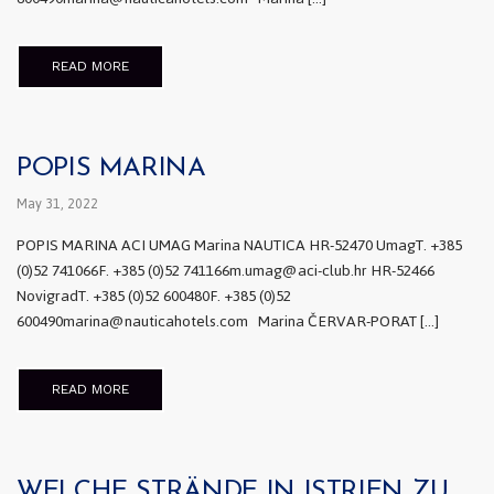
READ MORE
POPIS MARINA
May 31, 2022
POPIS MARINA ACI UMAG Marina NAUTICA HR-52470 UmagT. +385
(0)52 741066F. +385 (0)52 741166m.umag@aci-club.hr HR-52466
NovigradT. +385 (0)52 600480F. +385 (0)52
600490marina@nauticahotels.com Marina ČERVAR-PORAT […]
READ MORE
WELCHE STRÄNDE IN ISTRIEN ZU