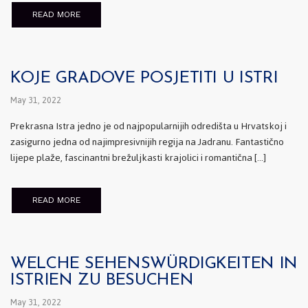
READ MORE
KOJE GRADOVE POSJETITI U ISTRI
May 31, 2022
Prekrasna Istra jedno je od najpopularnijih odredišta u Hrvatskoj i
zasigurno jedna od najimpresivnijih regija na Jadranu. Fantastično
lijepe plaže, fascinantni brežuljkasti krajolici i romantična […]
READ MORE
WELCHE SEHENSWÜRDIGKEITEN IN
ISTRIEN ZU BESUCHEN
May 31, 2022