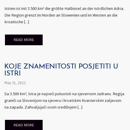
Istrien ist mit 3.500 km² die größte Halbinsel an der nördlichen Adria.
Die Region grenzt im Norden an Slowenien und im Westen an die
kroatische […]
READ MORE
KOJE ZNAMENITOSTI POSJETITI U
ISTRI
May 31, 2022
Sa 3.500 km², Istra je najveći poluotok na sjevernom Jadranu. Regija
graniči sa Slovenijom na sjeveru i hrvatskim Kvarnerskim zaljevom
na zapadu. Zahvaljujući svom središnjem […]
READ MORE