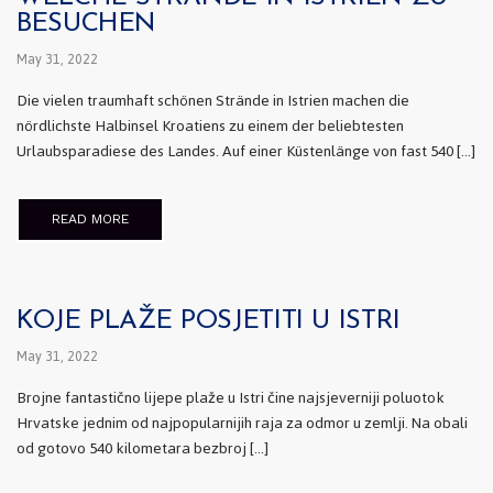
BESUCHEN
May 31, 2022
Die vielen traumhaft schönen Strände in Istrien machen die
nördlichste Halbinsel Kroatiens zu einem der beliebtesten
Urlaubsparadiese des Landes. Auf einer Küstenlänge von fast 540 […]
READ MORE
KOJE PLAŽE POSJETITI U ISTRI
May 31, 2022
Brojne fantastično lijepe plaže u Istri čine najsjeverniji poluotok
Hrvatske jednim od najpopularnijih raja za odmor u zemlji. Na obali
od gotovo 540 kilometara bezbroj […]